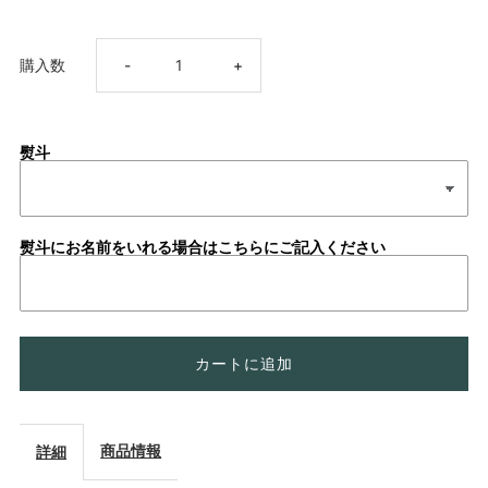
ギ
ギ
購入数
-
+
フ
フ
熨斗
ト
ト
箱
箱
熨斗にお名前をいれる場合はこちらにご記入ください
2
2
本
本
用
用
の
の
商品情報
詳細
数
数